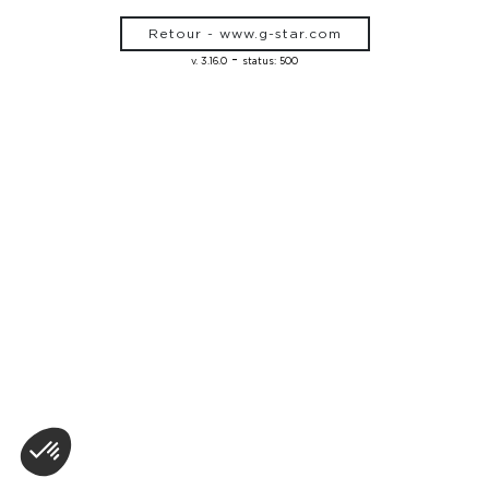
Retour - www.g-star.com
-
v. 3.16.0
status: 500