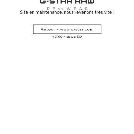
Site en maintenance, nous revenons très vite !
Retour - www.g-star.com
-
v. 3.16.0
status: 500