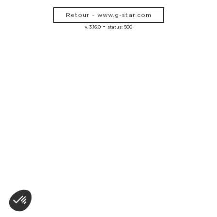
Retour - www.g-star.com
-
v. 3.16.0
status: 500