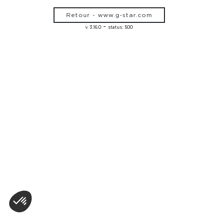
Retour - www.g-star.com
-
v. 3.16.0
status: 500