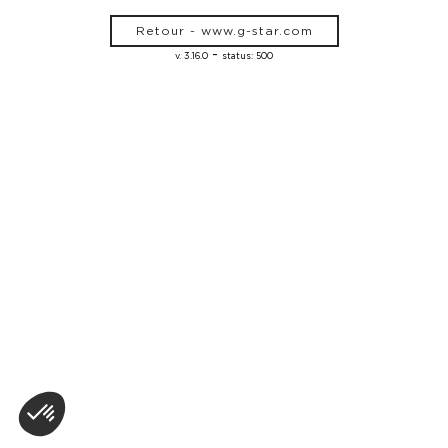
Retour - www.g-star.com
-
v. 3.16.0
status: 500