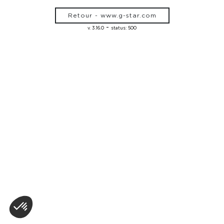
Retour - www.g-star.com
-
v. 3.16.0
status: 500