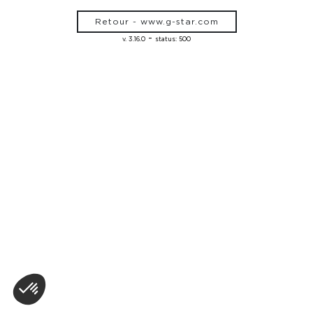
Retour - www.g-star.com
-
v. 3.16.0
status: 500