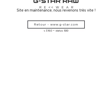
Site en maintenance, nous revenons très vite !
Retour - www.g-star.com
-
v. 3.16.0
status: 500