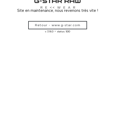
Site en maintenance, nous revenons très vite !
Retour - www.g-star.com
-
v. 3.16.0
status: 500