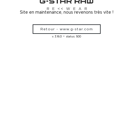
Site en maintenance, nous revenons très vite !
Retour - www.g-star.com
-
v. 3.16.0
status: 500