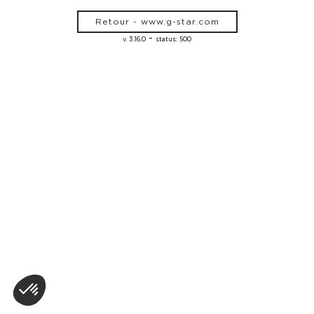
Retour - www.g-star.com
-
v. 3.16.0
status: 500