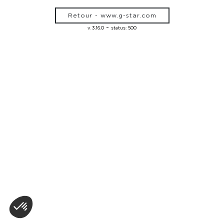
Retour - www.g-star.com
-
v. 3.16.0
status: 500