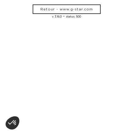
Retour - www.g-star.com
-
v. 3.16.0
status: 500