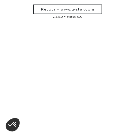
Retour - www.g-star.com
-
v. 3.16.0
status: 500