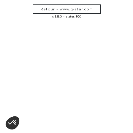
Retour - www.g-star.com
-
v. 3.16.0
status: 500