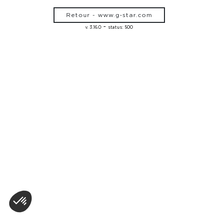
Retour - www.g-star.com
-
v. 3.16.0
status: 500