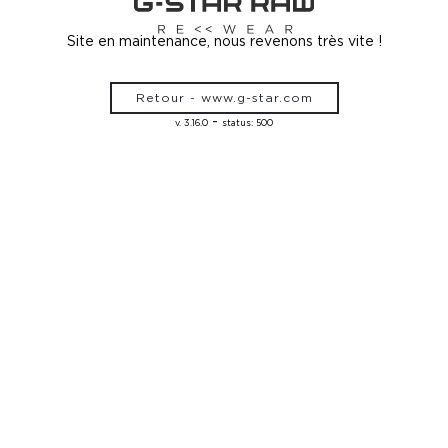
Site en maintenance, nous revenons très vite !
Retour - www.g-star.com
-
v. 3.16.0
status: 500