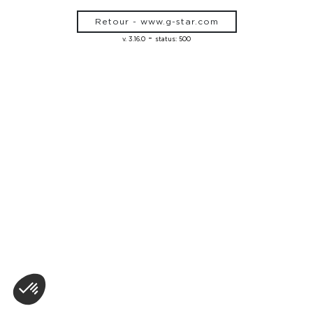
Retour - www.g-star.com
-
v. 3.16.0
status: 500