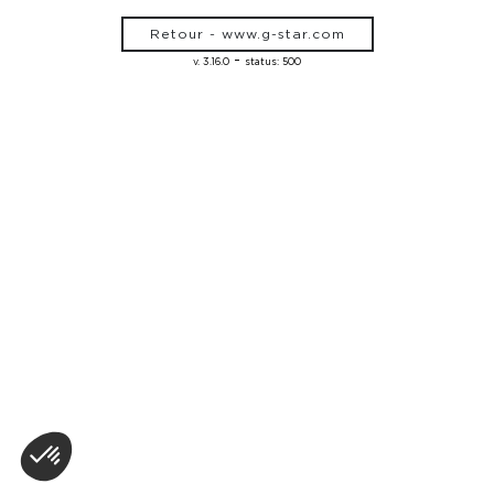
Retour - www.g-star.com
-
v. 3.16.0
status: 500