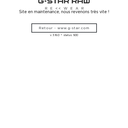
Site en maintenance, nous revenons très vite !
Retour - www.g-star.com
-
v. 3.16.0
status: 500