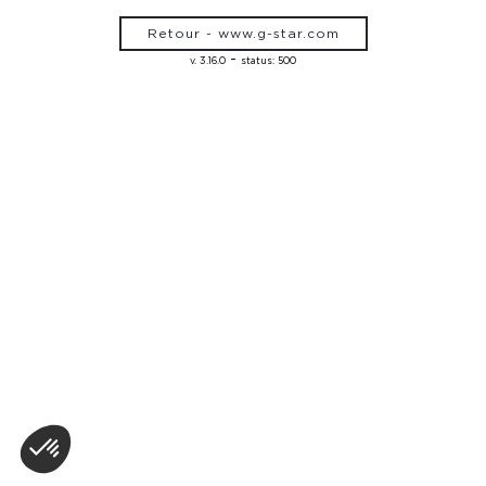
Retour - www.g-star.com
-
v. 3.16.0
status: 500