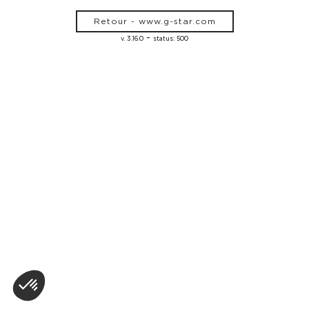
Retour - www.g-star.com
-
v. 3.16.0
status: 500