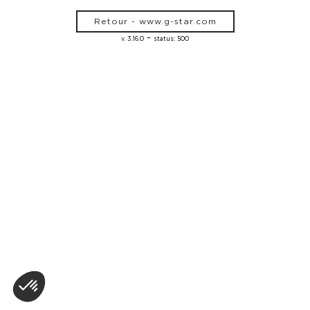
Retour - www.g-star.com
-
v. 3.16.0
status: 500