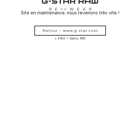
Site en maintenance, nous revenons très vite !
Retour - www.g-star.com
-
v. 3.16.0
status: 500