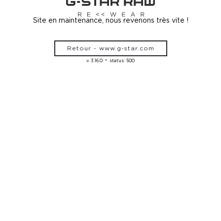
Site en maintenance, nous revenons très vite !
Retour - www.g-star.com
-
v. 3.16.0
status: 500