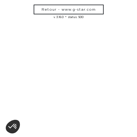
Retour - www.g-star.com
-
v. 3.16.0
status: 500