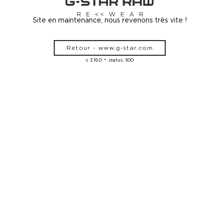
Site en maintenance, nous revenons très vite !
Retour - www.g-star.com
-
v. 3.16.0
status: 500