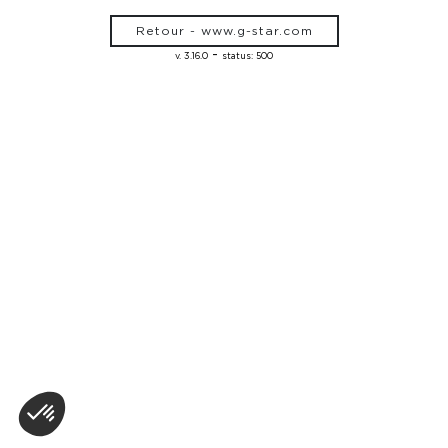
Retour - www.g-star.com
-
v. 3.16.0
status: 500