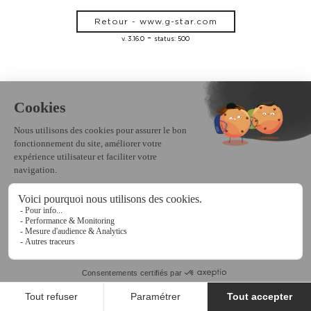
Retour - www.g-star.com
-
v. 3.16.0
status: 500