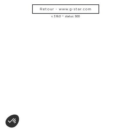
Retour - www.g-star.com
-
v. 3.16.0
status: 500