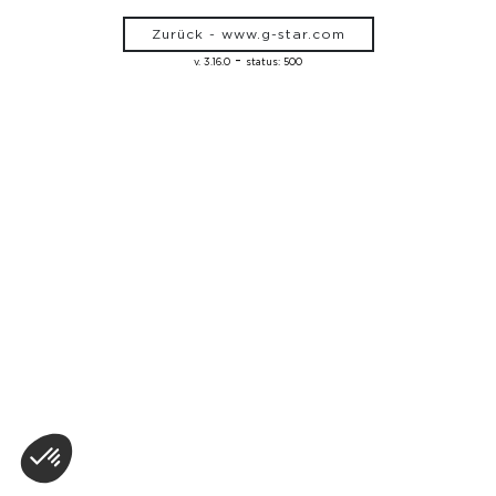
Zurück - www.g-star.com
-
v. 3.16.0
status: 500